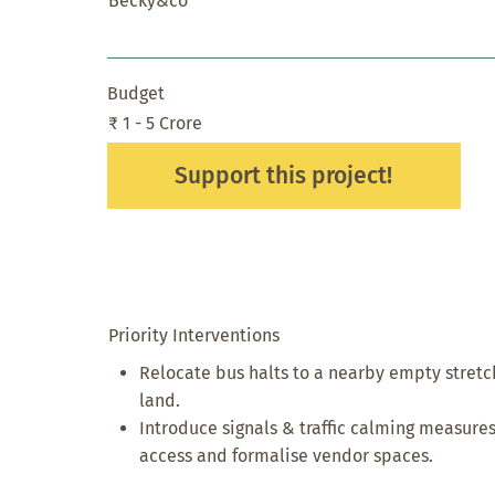
Becky&co
Budget
₹ 1 - 5 Crore
Support this project!
Priority Interventions
Relocate bus halts to a nearby empty stret
land.
Introduce signals & traffic calming measure
access and formalise vendor spaces.