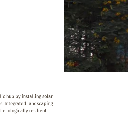
ic hub by installing solar
s. Integrated landscaping
d ecologically resilient