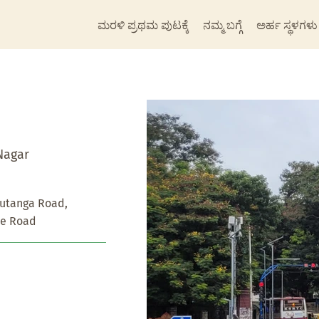
ಮರಳಿ ಪ್ರಥಮ ಪುಟಕ್ಕೆ
ನಮ್ಮ ಬಗ್ಗೆ
ಅರ್ಹ ಸ್ಥಳಗಳು
Nagar
utanga Road,
ce Road